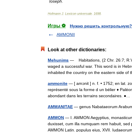
Ioseph
.
Hofmann
J
.
Lexicon
universale
.
1698
.
Игры ⚽
Нужно решить контрольную?
AMMONII
Look at other dictionaries:
Mehunims
— Habitations, (2 Chr. 26:7; R.
waged a successful war. This word is in Heb
inhabited the country on the eastern side
ammonite
— [ amɔnit ] n. f. • 1752; en lat.
représenté sous la forme d un bélier ♦ Paléon
abondant dans les terrains secondaires. 
AMMANITAE
— genus Nabataeorum Arabum
AMMON
— I. AMMON Aegyptius, monasticum 
duxisset, cum illa numquam rem habuit, sed pe
AMMON Latin. populus eius, XVII. Iudae