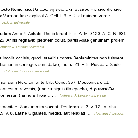
este Nonio: sicut Graec. νήπιος, a νὴ et ἔπω. Hic sive die sive
ex Varrone fuse explicat A. Gell. l. 3. c. 2. et quidem verae
 Lexicon universale
udam Anno 4. Achabi, Regis Israel: h. e. A. M. 3120. A. C. N. 931.
5. Annis regnavit: pietatem coluit, partis Asae genuinam prolem
ofmann J. Lexicon universale
 incolis occisis, quod Israelitis contra Beniaminitas non fuissent
 Beniamin coniuges sunt datae, Iud. c. 21. v. 8. Postea a Saule
 …
Hofmann J. Lexicon universale
nsium Rex, an. ante Urb. Cond. 367. Messenius erat,
oponnesum reversis, (unde insignis illa epocha, Η῾ρακλειδῶν
eloponnesum) annô a Troia… …
Hofmann J. Lexicon universale
onitae, Zanzummim vocant. Deuteron. c. 2. v. 12. In tribu
 15. v. 8. Latine Gigantes, medici, aut relaxati …
Hofmann J. Lexicon