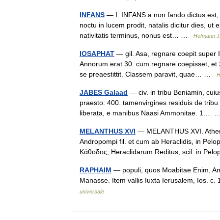
INFANS
— I. INFANS a non fando dictus est, t
noctu in lucem prodit, natalis dicitur dies, ut 
nativitatis terminus, nonus est… …
Hofmann J.
IOSAPHAT
— gil. Asa, regnare coepit super I
Annorum erat 30. cum regnare coepisset, et 2
se preaestittit. Classem paravit, quae… …
H
JABES Galaad
— civ. in tribu Beniamin, cuius
praesto: 400. tamenvirgines residuis de tribu
liberata, e manibus Naasi Ammonitae. 1.…
MELANTHUS XVI
— MELANTHUS XVI. Athenie
Andropompi fil. et cum ab Heraclidis, in Pel
Κάθοδος, Heraclidarum Reditus, scil. in P
RAPHAIM
— populi, quos Moabitae Enim, Amm
Manasse. Item vallis Iuxta Ierusalem, Ios. c.
universale