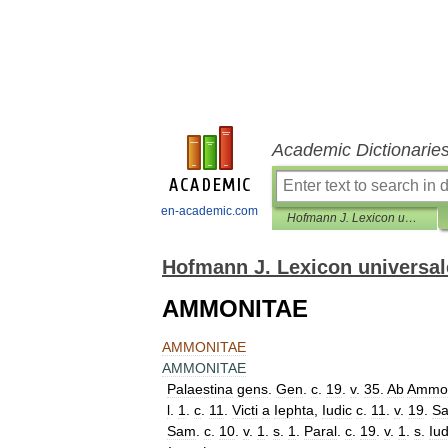
Academic Dictionarie
en-academic.com
Hofmann J. Lexicon universale
Hofmann J. Lexicon universal
AMMONITAE
AMMONITAE
AMMONITAE
Palaestina
gens
.
Gen
.
c
.
19
.
v
.
35
.
Ab
Ammo
l
.
1
.
c
.
11
.
Victi
a
Iephta
,
Iudic
c
.
11
.
v
.
19
.
Sa
Sam
.
c
.
10
.
v
.
1
.
s
.
1
.
Paral
.
c
.
19
.
v
.
1
.
s
.
Iu