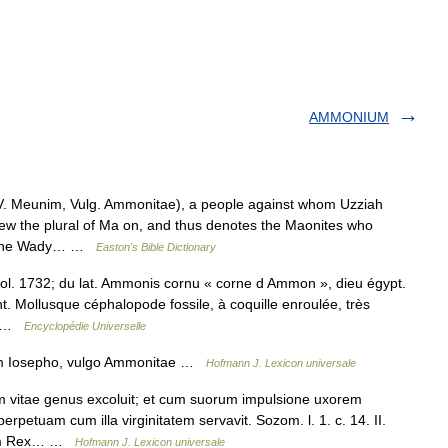
AMMONIUM
V. Meunim, Vulg. Ammonitae), a people against whom Uzziah
rew the plural of Ma on, and thus denotes the Maonites who
 of the Wady… …
Easton's Bible Dictionary
 zool. 1732; du lat. Ammonis cornu « corne d Ammon », dieu égypt.
t. Mollusque céphalopode fossile, à coquille enroulée, très
●… …
Encyclopédie Universelle
 Iosepho, vulgo Ammonitae …
Hofmann J. Lexicon universale
vitae genus excoluit; et cum suorum impulsione uxorem
rpetuam cum illa virginitatem servavit. Sozom. l. 1. c. 14. II.
orum Rex… …
Hofmann J. Lexicon universale