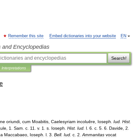
Remember this site
Embed dictionaries into your website
EN
s and Encyclopedias
Search!
Interpretations
e
ne
oriundi
,
cum
Moabitis
,
Caelesyriam
incoluêre
,
Ioseph
.
Iud
.
Hist
.
ule
,
1
.
Sam
.
c
.
11
.
v
.
1
.
s
.
Ioseph
.
Hist
.
Iud
.
l
.
6
.
c
.
5
.
6
.
Davide
,
2
.
da
Maccabaeo
,
Ioseph
.
l
.
3
.
Bell
.
Iud
.
c
.
2
.
Ammanitas
vocat